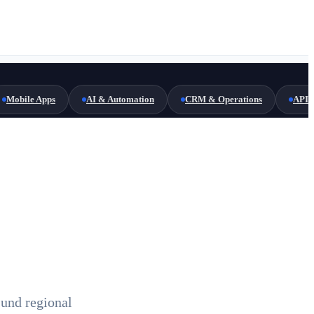
Mobile Apps
AI & Automation
CRM & Operations
API 
 und regional