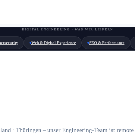
DIGITAL ENGINEERING · WAS WIR LIEFERN
ersecurity
Web & Digital Experience
SEO & Performance
land · Thüringen – unser Engineering-Team ist remote