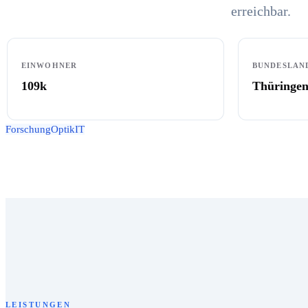
erreichbar.
EINWOHNER
BUNDESLAN
109k
Thüringe
Forschung
Optik
IT
LEISTUNGEN