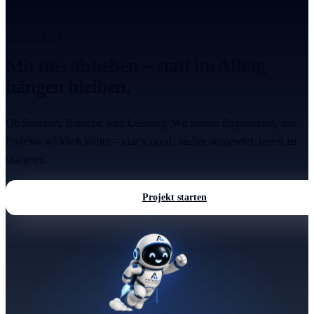
ANTRIEB 2.0
Mit uns abheben – statt im Alltag
hängen bleiben.
Ob Standort, Branche oder Leistung: Wir liefern Engineering, das
Projekte wirklich startet – klar scoped, sauber umgesetzt, bereit zu
skalieren.
Projekt starten