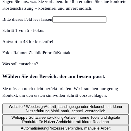
Sagen Sie uns, was Sie vorhaben. In 48 h erhalten Sie eine konkrete
Kostenschätzung – kostenfrei und unverbindlich.
Bitte dieses Feld leer lassen
Schritt
1
von
5
·
Fokus
Antwort in 48 h · kostenfrei
Fokus
Rahmen
Zielbild
Priorität
Kontakt
Was soll entstehen?
Wählen Sie den Bereich, der am besten passt.
Sie müssen noch nicht perfekt briefen. Wir brauchen nur genug
Kontext, um den ersten sinnvollen Schritt vorzuschlagen.
Website / Webdesign
Auftritt, Landingpage oder Relaunch mit klarer
Nutzerführung.
Mobil stark, schnell verständlich
Webapp / Softwareentwicklung
Portale, interne Tools und digitale
Produkte für Nutzer.
Architektur mit klarer Roadmap
Automatisierung
Prozesse verbinden, manuelle Arbeit