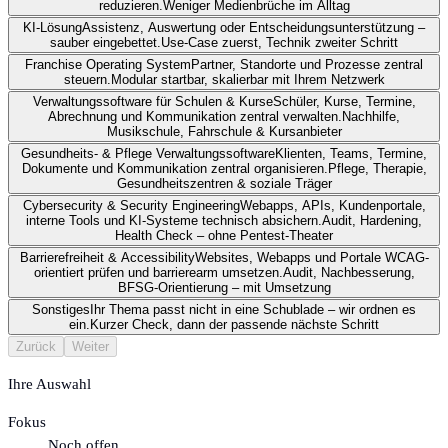
reduzieren.
Weniger Medienbrüche im Alltag
KI-Lösung
Assistenz, Auswertung oder Entscheidungsunterstützung –
sauber eingebettet.
Use-Case zuerst, Technik zweiter Schritt
Franchise Operating System
Partner, Standorte und Prozesse zentral
steuern.
Modular startbar, skalierbar mit Ihrem Netzwerk
Verwaltungssoftware für Schulen & Kurse
Schüler, Kurse, Termine,
Abrechnung und Kommunikation zentral verwalten.
Nachhilfe,
Musikschule, Fahrschule & Kursanbieter
Gesundheits- & Pflege Verwaltungssoftware
Klienten, Teams, Termine,
Dokumente und Kommunikation zentral organisieren.
Pflege, Therapie,
Gesundheitszentren & soziale Träger
Cybersecurity & Security Engineering
Webapps, APIs, Kundenportale,
interne Tools und KI-Systeme technisch absichern.
Audit, Hardening,
Health Check – ohne Pentest-Theater
Barrierefreiheit & Accessibility
Websites, Webapps und Portale WCAG-
orientiert prüfen und barrierearm umsetzen.
Audit, Nachbesserung,
BFSG-Orientierung – mit Umsetzung
Sonstiges
Ihr Thema passt nicht in eine Schublade – wir ordnen es
ein.
Kurzer Check, dann der passende nächste Schritt
Zurück
Weiter
Ihre Auswahl
Fokus
Noch offen