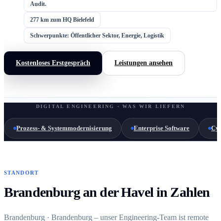
Audit.
277 km zum HQ Bielefeld
Schwerpunkte: Öffentlicher Sektor, Energie, Logistik
Kostenloses Erstgespräch
Leistungen ansehen
DIGITAL ENGINEERING · WAS WIR LIEFERN
Prozess- & Systemmodernisierung
Enterprise Software
Cyb
STANDORT
Brandenburg an der Havel in Zahlen
Brandenburg · Brandenburg – unser Engineering-Team ist remote